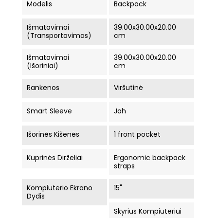
Modelis
Backpack
Išmatavimai
39.00x30.00x20.00
(Transportavimas)
cm
Išmatavimai
39.00x30.00x20.00
(Išoriniai)
cm
Rankenos
Viršutinė
Smart Sleeve
Jah
Išorinės Kišenės
1 front pocket
Kuprinės Dirželiai
Ergonomic backpack
straps
Kompiuterio Ekrano
15"
Dydis
Skyrius Kompiuteriui