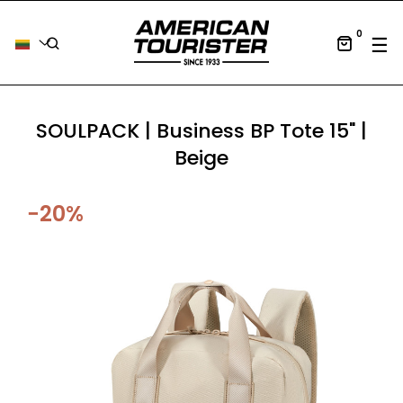
0
Tog
☰
SOULPACK | Business BP Tote 15" |
Beige
−20%