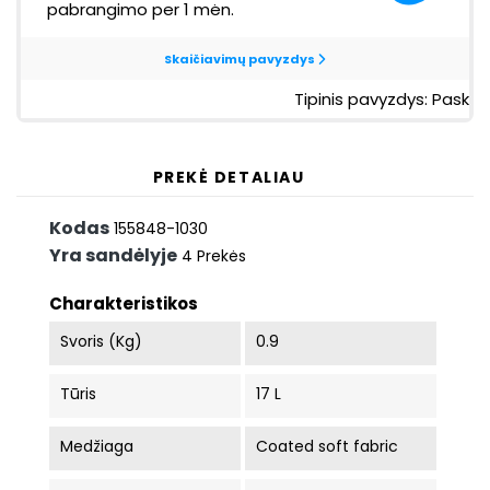
PREKĖ DETALIAU
Kodas
155848-1030
Yra sandėlyje
4 Prekės
Charakteristikos
Svoris (kg)
0.9
Tūris
17 L
Medžiaga
Coated soft fabric