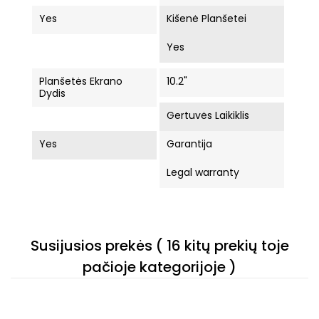
Yes
Kišenė Planšetei
Yes
Planšetės Ekrano
10.2"
Dydis
Gertuvės Laikiklis
Yes
Garantija
Legal warranty
Susijusios prekės
( 16 kitų prekių toje
pačioje kategorijoje )