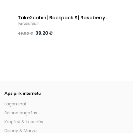
Take2cabin| Backpack S| Raspberry
Sorbet
PAGRINDINIS
39,20 €
49,00 €
Apsipirk internetu
Lagaminai
Salono bagažas
Krepšiai & kuprinės
Disney & Marvel