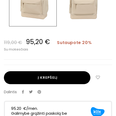
95,20 €
119,00 €
Sutaupote 20%
Su mokesčiais
Į KREPŠELĮ
Dalintis