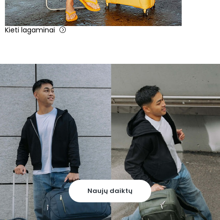
Kieti lagaminai
Naujų daiktų