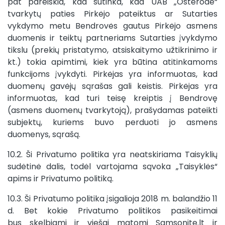
pat pareiškia, kad sutinka, kad UAB „Osterodė“
tvarkytų paties Pirkėjo pateiktus ar Sutarties
vykdymo metu Bendrovės gautus Pirkėjo asmens
duomenis ir teiktų partneriams Sutarties įvykdymo
tikslu (prekių pristatymo, atsiskaitymo užtikrinimo ir
kt.) tokia apimtimi, kiek yra būtina atitinkamoms
funkcijoms įvykdyti. Pirkėjas yra informuotas, kad
duomenų gavėjų sąrašas gali keistis. Pirkėjas yra
informuotas, kad turi teisę kreiptis į Bendrovę
(asmens duomenų tvarkytoją), prašydamas pateikti
subjektų, kuriems buvo perduoti jo asmens
duomenys, sąrašą.
10.2. Ši Privatumo politika yra neatskiriama Taisyklių
sudėtinė dalis, todėl vartojama sąvoka „Taisyklės“
apims ir Privatumo politiką.
10.3. Ši Privatumo politika įsigalioja 2018 m. balandžio 11
d. Bet kokie Privatumo politikos pasikeitimai
bus skelbiami ir viešai matomi Samsonite.lt ir