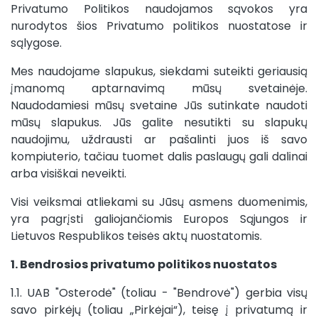
Privatumo Politikos naudojamos sąvokos yra
nurodytos šios Privatumo politikos nuostatose ir
sąlygose.
Mes naudojame slapukus, siekdami suteikti geriausią
įmanomą aptarnavimą mūsų svetainėje.
Naudodamiesi mūsų svetaine Jūs sutinkate naudoti
mūsų slapukus. Jūs galite nesutikti su slapukų
naudojimu, uždrausti ar pašalinti juos iš savo
kompiuterio, tačiau tuomet dalis paslaugų gali dalinai
arba visiškai neveikti.
Visi veiksmai atliekami su Jūsų asmens duomenimis,
yra pagrįsti galiojančiomis Europos Sąjungos ir
Lietuvos Respublikos teisės aktų nuostatomis.
1.
Bendrosios privatumo politikos nuostatos
1.1. UAB "Osterodė" (toliau - "Bendrovė") gerbia visų
savo pirkėjų (toliau „Pirkėjai“), teisę į privatumą ir