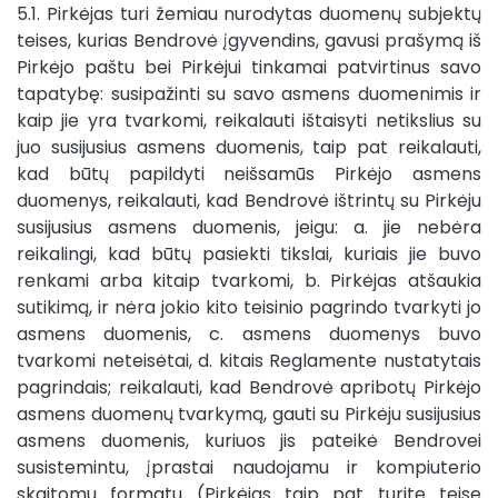
5.1. Pirkėjas turi žemiau nurodytas duomenų subjektų
teises, kurias Bendrovė įgyvendins, gavusi prašymą iš
Pirkėjo paštu bei Pirkėjui tinkamai patvirtinus savo
tapatybę: susipažinti su savo asmens duomenimis ir
kaip jie yra tvarkomi, reikalauti ištaisyti netikslius su
juo susijusius asmens duomenis, taip pat reikalauti,
kad būtų papildyti neišsamūs Pirkėjo asmens
duomenys, reikalauti, kad Bendrovė ištrintų su Pirkėju
susijusius asmens duomenis, jeigu: a. jie nebėra
reikalingi, kad būtų pasiekti tikslai, kuriais jie buvo
renkami arba kitaip tvarkomi, b. Pirkėjas atšaukia
sutikimą, ir nėra jokio kito teisinio pagrindo tvarkyti jo
asmens duomenis, c. asmens duomenys buvo
tvarkomi neteisėtai, d. kitais Reglamente nustatytais
pagrindais; reikalauti, kad Bendrovė apribotų Pirkėjo
asmens duomenų tvarkymą, gauti su Pirkėju susijusius
asmens duomenis, kuriuos jis pateikė Bendrovei
susistemintu, įprastai naudojamu ir kompiuterio
skaitomu formatu (Pirkėjas taip pat turite teisę