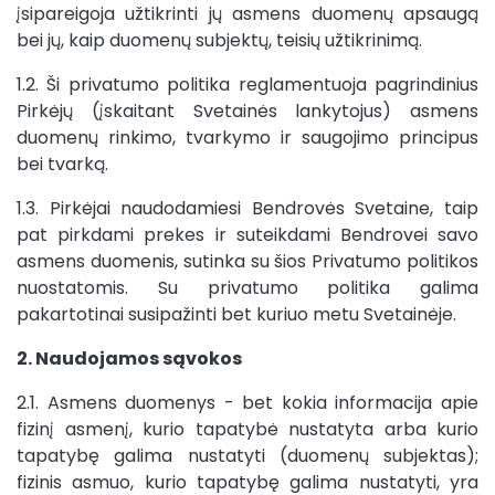
įsipareigoja užtikrinti jų asmens duomenų apsaugą
bei jų, kaip duomenų subjektų, teisių užtikrinimą.
1.2. Ši privatumo politika reglamentuoja pagrindinius
Pirkėjų (įskaitant Svetainės lankytojus) asmens
duomenų rinkimo, tvarkymo ir saugojimo principus
bei tvarką.
1.3. Pirkėjai naudodamiesi Bendrovės Svetaine, taip
pat pirkdami prekes ir suteikdami Bendrovei savo
asmens duomenis, sutinka su šios Privatumo politikos
nuostatomis. Su privatumo politika galima
pakartotinai susipažinti bet kuriuo metu Svetainėje.
2. Naudojamos sąvokos
2.1. Asmens duomenys - bet kokia informacija apie
fizinį asmenį, kurio tapatybė nustatyta arba kurio
tapatybę galima nustatyti (duomenų subjektas);
fizinis asmuo, kurio tapatybę galima nustatyti, yra