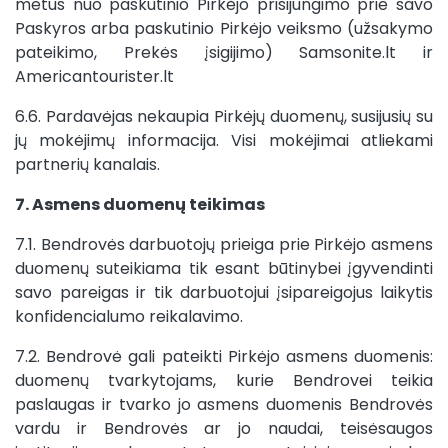
metus nuo paskutinio Pirkėjo prisijungimo prie savo
Paskyros arba paskutinio Pirkėjo veiksmo (užsakymo
pateikimo, Prekės įsigijimo) Samsonite.lt ir
Americantourister.lt
6.6. Pardavėjas nekaupia Pirkėjų duomenų, susijusių su
jų mokėjimų informacija. Visi mokėjimai atliekami
partnerių kanalais.
7. Asmens duomenų teikimas
7.1. Bendrovės darbuotojų prieiga prie Pirkėjo asmens
duomenų suteikiama tik esant būtinybei įgyvendinti
savo pareigas ir tik darbuotojui įsipareigojus laikytis
konfidencialumo reikalavimo.
7.2. Bendrovė gali pateikti Pirkėjo asmens duomenis:
duomenų tvarkytojams, kurie Bendrovei teikia
paslaugas ir tvarko jo asmens duomenis Bendrovės
vardu ir Bendrovės ar jo naudai, teisėsaugos