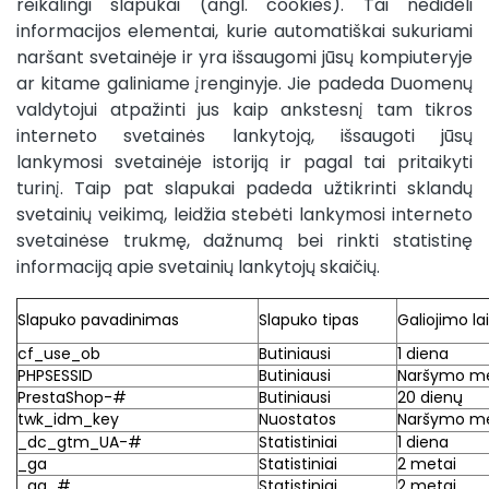
reikalingi slapukai (angl. cookies). Tai nedideli
informacijos elementai, kurie automatiškai sukuriami
naršant svetainėje ir yra išsaugomi jūsų kompiuteryje
ar kitame galiniame įrenginyje. Jie padeda Duomenų
valdytojui atpažinti jus kaip ankstesnį tam tikros
interneto svetainės lankytoją, išsaugoti jūsų
lankymosi svetainėje istoriją ir pagal tai pritaikyti
turinį. Taip pat slapukai padeda užtikrinti sklandų
svetainių veikimą, leidžia stebėti lankymosi interneto
svetainėse trukmę, dažnumą bei rinkti statistinę
informaciją apie svetainių lankytojų skaičių.
Slapuko pavadinimas
Slapuko tipas
Galiojimo la
cf_use_ob
Butiniausi
1 diena
PHPSESSID
Butiniausi
Naršymo m
PrestaShop-#
Butiniausi
20 dienų
twk_idm_key
Nuostatos
Naršymo m
_dc_gtm_UA-#
Statistiniai
1 diena
_ga
Statistiniai
2 metai
_ga_#
Statistiniai
2 metai