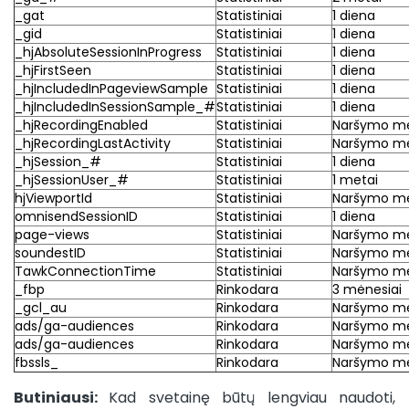
_gat
Statistiniai
1 diena
_gid
Statistiniai
1 diena
_hjAbsoluteSessionInProgress
Statistiniai
1 diena
_hjFirstSeen
Statistiniai
1 diena
_hjIncludedInPageviewSample
Statistiniai
1 diena
_hjIncludedInSessionSample_#
Statistiniai
1 diena
_hjRecordingEnabled
Statistiniai
Naršymo m
_hjRecordingLastActivity
Statistiniai
Naršymo m
_hjSession_#
Statistiniai
1 diena
_hjSessionUser_#
Statistiniai
1 metai
hjViewportId
Statistiniai
Naršymo m
omnisendSessionID
Statistiniai
1 diena
page-views
Statistiniai
Naršymo m
soundestID
Statistiniai
Naršymo m
TawkConnectionTime
Statistiniai
Naršymo m
_fbp
Rinkodara
3 mėnesiai
_gcl_au
Rinkodara
Naršymo m
ads/ga-audiences
Rinkodara
Naršymo m
ads/ga-audiences
Rinkodara
Naršymo m
fbssls_
Rinkodara
Naršymo m
Butiniausi:
Kad svetainę būtų lengviau naudoti,