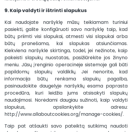
9. Kaip valdyti ir ištrinti slapukus
Kai naudojate naršyklę mūsų teikiamam turiniui
pasiekti, galite konfigūruoti savo naršyklę taip, kad
būtų priimti visi slapukai, atmesti visi slapukai arba
būtų pranešama, kai slapukas atsiunčiamas.
Kiekviena naršyklė skirtinga, todėl, jei nežinote, kaip
pakeisti slapukų nuostatas, pasižiūrėkite jos žinyno
meniu. Jūsų įrenginio operacinėje sistemoje gali būti
papildomų slapukų valdiklių. Jei nenorite, kad
informacija būtų renkama slapukų pagalba,
pasinaudokite daugelyje naršyklių esama paprasta
procedūra, kuri leidžia jums atsisakyti slapukų
naudojimosi. Norėdami daugiau sužinoti, kaip valdyti
slapukus, apsilankykite adresu:
http://www.allaboutcookies.org/manage-cookies/.
Taip pat atšaukti savo pateiktą sutikimą naudoti