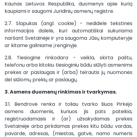
Kaunas Lietuvos Respublika, duomenys apie kurią
kaupiami ir saugomi Juridinių asmenų registre.
2.7. Slapukas (angl. cookie) - nedidelė tekstinės
informacijos dalelė, kuri automatiškai sukuriama
naršant Svetainėje ir yra saugoma Jūsų kompiuteryje
ar kitame galiniame įrenginyje.
2.8. Tiesioginė rinkodara - veikla, skirta paštu,
telefonu arba kitokiu tiesioginiu būdu siūlyti asmenims
prekes ar paslaugas ir (arba) teirautis jų nuomonės
dėl siūlomų prekių ar paslaugų.
3. Asmens duomenų rinkimas ir tvarkymas.
3.1. Bendrovė renka ir toliau tvarko šiuos Pirkėjo
asmens duomenis, kuriuos jis pats pateikia,
registruodamasis ir (ar) užsakydamas prekes
Svetainėje arba pirkdamas prekes kitu būdu: vardas,
pavardė, adresas, (miestas, gatvė, namo numeris