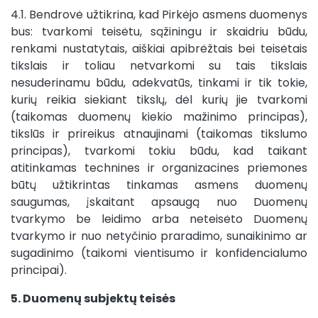
4.1. Bendrovė užtikrina, kad Pirkėjo asmens duomenys
bus: tvarkomi teisėtu, sąžiningu ir skaidriu būdu,
renkami nustatytais, aiškiai apibrėžtais bei teisėtais
tikslais ir toliau netvarkomi su tais tikslais
nesuderinamu būdu, adekvatūs, tinkami ir tik tokie,
kurių reikia siekiant tikslų, dėl kurių jie tvarkomi
(taikomas duomenų kiekio mažinimo principas),
tikslūs ir prireikus atnaujinami (taikomas tikslumo
principas), tvarkomi tokiu būdu, kad taikant
atitinkamas technines ir organizacines priemones
būtų užtikrintas tinkamas asmens duomenų
saugumas, įskaitant apsaugą nuo Duomenų
tvarkymo be leidimo arba neteisėto Duomenų
tvarkymo ir nuo netyčinio praradimo, sunaikinimo ar
sugadinimo (taikomi vientisumo ir konfidencialumo
principai).
5. Duomenų subjektų teisės