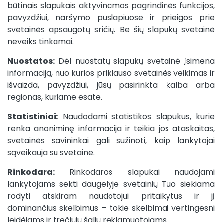
būtinais slapukais aktyvinamos pagrindinės funkcijos,
pavyzdžiui, naršymo puslapiuose ir prieigos prie
svetainės apsaugotų sričių. Be šių slapukų svetainė
neveiks tinkamai.
Nuostatos:
Dėl nuostatų slapukų svetainė įsimena
informaciją, nuo kurios priklauso svetainės veikimas ir
išvaizda, pavyzdžiui, jūsų pasirinkta kalba arba
regionas, kuriame esate.
Statistiniai:
Naudodami statistikos slapukus, kurie
renka anoniminę informacija ir teikia jos ataskaitas,
svetainės savininkai gali sužinoti, kaip lankytojai
sąveikauja su svetaine.
Rinkodara:
Rinkodaros slapukai naudojami
lankytojams sekti daugelyje svetainių Tuo siekiama
rodyti atskiram naudotojui pritaikytus ir jį
dominančius skelbimus – tokie skelbimai vertingesni
leidėjams ir trečiųjų šalių reklamuotojams.