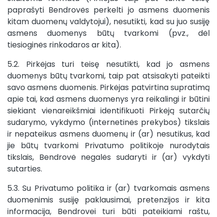
paprašyti Bendrovės perkelti jo asmens duomenis
kitam duomenų valdytojui), nesutikti, kad su juo susiję
asmens duomenys būtų tvarkomi (pvz., dėl
tiesioginės rinkodaros ar kita).
5.2. Pirkėjas turi teisę nesutikti, kad jo asmens
duomenys būtų tvarkomi, taip pat atsisakyti pateikti
savo asmens duomenis. Pirkėjas patvirtina supratimą
apie tai, kad asmens duomenys yra reikalingi ir būtini
siekiant vienareikšmiai identifikuoti Pirkėją sutarčių
sudarymo, vykdymo (internetinės prekybos) tikslais
ir nepateikus asmens duomenų ir (ar) nesutikus, kad
jie būtų tvarkomi Privatumo politikoje nurodytais
tikslais, Bendrovė negalės sudaryti ir (ar) vykdyti
sutarties.
5.3. Su Privatumo politika ir (ar) tvarkomais asmens
duomenimis susiję paklausimai, pretenzijos ir kita
informacija, Bendrovei turi būti pateikiami raštu,