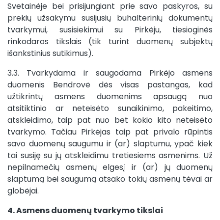
Svetainėje bei prisijungiant prie savo paskyros, su
prekių užsakymu susijusių buhalterinių dokumentų
tvarkymui, susisiekimui su Pirkėju, tiesioginės
rinkodaros tikslais (tik turint duomenų subjektų
išankstinius sutikimus).
3.3. Tvarkydama ir saugodama Pirkėjo asmens
duomenis Bendrovė dės visas pastangas, kad
užtikrintų asmens duomenims apsaugą nuo
atsitiktinio ar neteisėto sunaikinimo, pakeitimo,
atskleidimo, taip pat nuo bet kokio kito neteisėto
tvarkymo. Tačiau Pirkėjas taip pat privalo rūpintis
savo duomenų saugumu ir (ar) slaptumu, ypač kiek
tai susiję su jų atskleidimu tretiesiems asmenims. Už
nepilnamečių asmenų elgesį ir (ar) jų duomenų
slaptumą bei saugumą atsako tokių asmenų tėvai ar
globėjai.
4. Asmens duomenų tvarkymo tikslai