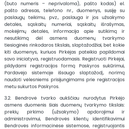
(buto numeris – neprivaloma), pašto kodas) el.
pašto adresas, telefono nr., duomenys, susiję su
paslaugų teikimu, pvz., paslauga ir jos užsakymo
detalės, sąskaitų numeriai, sąskaitų išrašymas,
mokėjimų detalės, informacija apie sutikimą ir
nesutikimą dėl asmens duomenų tvarkymo
tiesioginės rinkodaros tikslais, slaptažodžiai, bet kokie
kiti duomenys, kuriuos Pirkėjas pateikia papildomai
savo iniciatyva, registruodamasis. Registruoti Pirkėjai,
pildydami registracijos formą Paskyros sukūrimui,
Pardavėjo sistemoje išsaugo slaptažodį, norimą
naudoti vėlesniems prisijungimams prie registracijos
metu sukurtos Paskyros.
3.2. Bendrovė tvarko aukščiau nurodytus Pirkėjo
asmens duomenis šiais duomenų tvarkymo tikslais:
prekių pirkimo (užsakymo) apdorojimui ir
administravimui, Bendrovės klientų identifikavimui
Bendrovės informacinėse sistemose, registruojantis