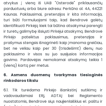
atvykus į vieną iš UAB "Osterodė" priklausančių
parduotuvių arba biure adresu: Perkūno al. 4A, 44221
Kaunas. Paklausimai, pretenzijos ir kita informacija,
turi būti formuluojami taip, kad Bendrovė galėtų
identifikuoti Pirkėją kiek tai būtina atsakymui parengti
ir turėtų galimybę išsiųsti Pirkėjui atsakymą. Bendrovė
Pirkėjo pateiktus paklausimus, pretenzijas ir
prašymus stengsis išnagrinėti kaip įmanoma greičiau,
bet ne vėliau kaip per 30 (trisdešimt) dienų nuo
paklausimo ir visos su juo susijusios informacijos
gavimo. Pardavėjas nemokamai atsakymą teikia 1
(vieną) kartą per metus.
6. Asmens duomenų tvarkymas tiesioginės
rinkodaros tikslu
6.1. Tik turėdama Pirkėjo išankstinį sutikimą ir
vadovaudamasi ERĮ, ADTAĮ bei Reglamento
nuostatomis, Bendrovė siųs naujienlaiškius el. paštu ir