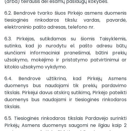
(arba) teirausis dėl esamų paslaugų kokybės.
6.2. Bendrovė tvarko šiuos Pirkėjo asmens duomenis
tiesioginės rinkodaros tikslu: vardas, pavardė,
elektroninio pašto adresas, telefono nr.
6.3. Pirkėjas, sutikdamas su šiomis Taisyklėmis,
sutinka, kad jo nurodytu el. pašto adresu būtų
siunčiami informaciniai pranešimai, būtini prekių
užsakymo, mokėjimo ir pristatymo patvirtinimui ar
kitokio užsakymo vykdymo.
6.4. Bendrovė užtikrina, kad Pirkėjų Asmens
duomenys bus naudojami tik prekių pardavimo
tikslais. Pirkėjui davus atskirą sutikimą, Pirkėjo pateikti
duomenys bus naudojami ir tiesioginės rinkodaros
tikslais.
6.5. Tiesioginės rinkodaros tikslais Pardavėjo surinkti
Pirkėjų Asmens duomenys saugomi ne ilgiau kaip 2