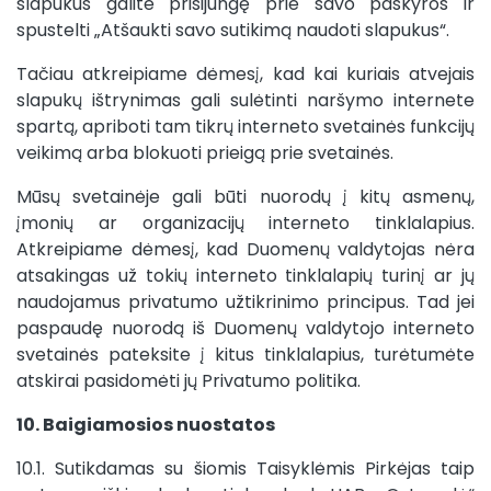
slapukus galite prisijungę prie savo paskyros ir
spustelti „Atšaukti savo sutikimą naudoti slapukus“.
Tačiau atkreipiame dėmesį, kad kai kuriais atvejais
slapukų ištrynimas gali sulėtinti naršymo internete
spartą, apriboti tam tikrų interneto svetainės funkcijų
veikimą arba blokuoti prieigą prie svetainės.
Mūsų svetainėje gali būti nuorodų į kitų asmenų,
įmonių ar organizacijų interneto tinklalapius.
Atkreipiame dėmesį, kad Duomenų valdytojas nėra
atsakingas už tokių interneto tinklalapių turinį ar jų
naudojamus privatumo užtikrinimo principus. Tad jei
paspaudę nuorodą iš Duomenų valdytojo interneto
svetainės pateksite į kitus tinklalapius, turėtumėte
atskirai pasidomėti jų Privatumo politika.
10. Baigiamosios nuostatos
10.1. Sutikdamas su šiomis Taisyklėmis Pirkėjas taip