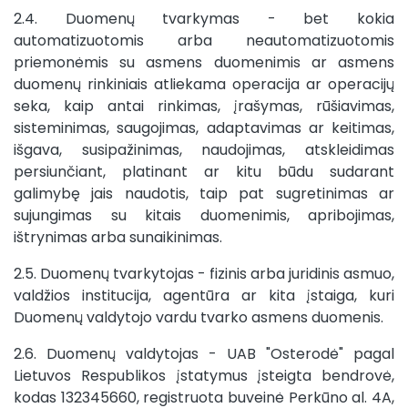
2.4. Duomenų tvarkymas - bet kokia
automatizuotomis arba neautomatizuotomis
priemonėmis su asmens duomenimis ar asmens
duomenų rinkiniais atliekama operacija ar operacijų
seka, kaip antai rinkimas, įrašymas, rūšiavimas,
sisteminimas, saugojimas, adaptavimas ar keitimas,
išgava, susipažinimas, naudojimas, atskleidimas
persiunčiant, platinant ar kitu būdu sudarant
galimybę jais naudotis, taip pat sugretinimas ar
sujungimas su kitais duomenimis, apribojimas,
ištrynimas arba sunaikinimas.
2.5. Duomenų tvarkytojas - fizinis arba juridinis asmuo,
valdžios institucija, agentūra ar kita įstaiga, kuri
Duomenų valdytojo vardu tvarko asmens duomenis.
2.6. Duomenų valdytojas - UAB "Osterodė" pagal
Lietuvos Respublikos įstatymus įsteigta bendrovė,
kodas 132345660, registruota buveinė Perkūno al. 4A,