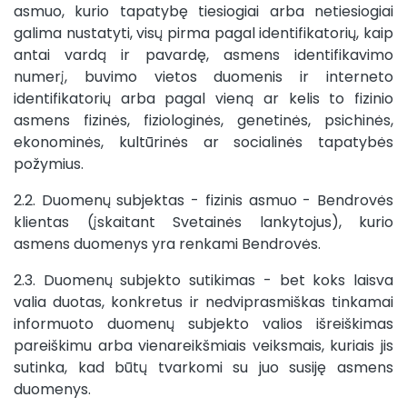
asmuo, kurio tapatybę tiesiogiai arba netiesiogiai
galima nustatyti, visų pirma pagal identifikatorių, kaip
antai vardą ir pavardę, asmens identifikavimo
numerį, buvimo vietos duomenis ir interneto
identifikatorių arba pagal vieną ar kelis to fizinio
asmens fizinės, fiziologinės, genetinės, psichinės,
ekonominės, kultūrinės ar socialinės tapatybės
požymius.
2.2. Duomenų subjektas - fizinis asmuo - Bendrovės
klientas (įskaitant Svetainės lankytojus), kurio
asmens duomenys yra renkami Bendrovės.
2.3. Duomenų subjekto sutikimas - bet koks laisva
valia duotas, konkretus ir nedviprasmiškas tinkamai
informuoto duomenų subjekto valios išreiškimas
pareiškimu arba vienareikšmiais veiksmais, kuriais jis
sutinka, kad būtų tvarkomi su juo susiję asmens
duomenys.