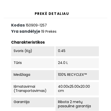
PREKĖ DETALIAU
Kodas
150909-1257
Yra sandėlyje
19 Prekės
Charakteristikos
Svoris (kg)
0.45
Tūris
24.0 L
Medžiaga
100% RECYCLEX™
Išmatavimai
40.00x25.00x20.00
(Transportavimas)
cm
Garantija
Ribota 2 metų
pasaulinė garantija