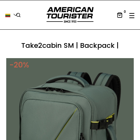
0
Tog
☰
Take2cabin SM | Backpack |
−20%