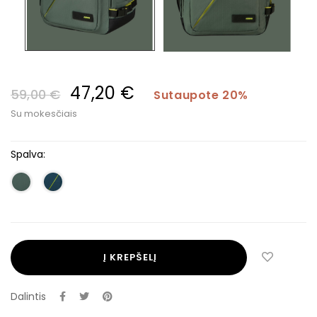
47,20 €
59,00 €
Sutaupote 20%
Su mokesčiais
Spalva:
Į KREPŠELĮ
Dalintis