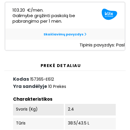
PREKĖ DETALIAU
Kodas
157365-E612
Yra sandėlyje
10 Prekės
Charakteristikos
Svoris (kg)
2.4
Tūris
38.5/43.5 L