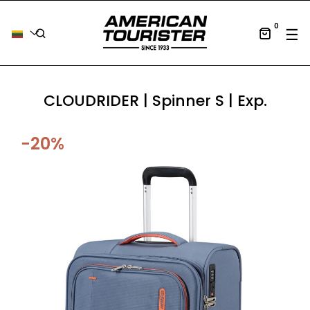
0
Tog
☰
CLOUDRIDER | Spinner S | Exp.
−20%