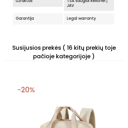
Užraktas
TSA saugiai kelionei į
JAV
Garantija
Legal warranty
Susijusios prekės
( 16 kitų prekių toje
pačioje kategorijoje )
−20%