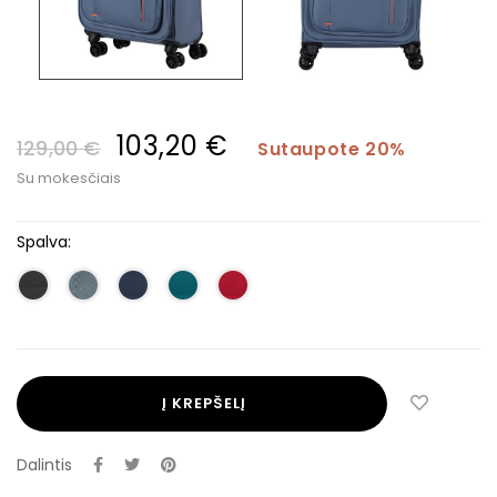
103,20 €
129,00 €
Sutaupote 20%
Su mokesčiais
Spalva:
Į KREPŠELĮ
Dalintis