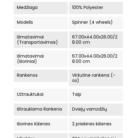
Medžiaga
100% Polyester
Modelis
Spinner (4 wheels)
Išmatavimai
67.00x44.00x26.00/2
(Transportavimas)
8.00 cm
Išmatavimai
67.00x44.00x26.00/2
(Išoriniai)
8.00 cm
Rankenos
Viršutinė rankena (-
os)
Užtrauktukai
Taip
Ištraukiama Rankena
Dviejų vamzdžių
Išorinės Kišenės
2 priekinės kišenės