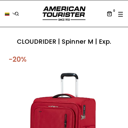
0
Tog
☰
CLOUDRIDER | Spinner M | Exp.
−20%