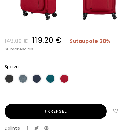
119,20 €
149,00 €
Sutaupote 20%
Su mokesčiais
Spalva:
Į KREPŠELĮ
Dalintis