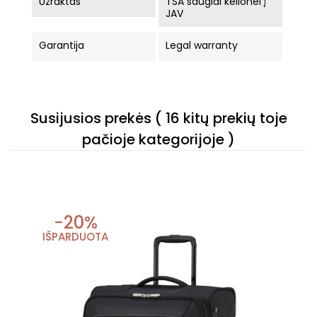
Užraktas
TSA saugiai kelionei į
JAV
Garantija
Legal warranty
Susijusios prekės
( 16 kitų prekių toje
pačioje kategorijoje )
−20%
IŠPARDUOTA