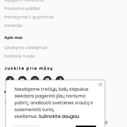
Sąlygos ir nuostatos
Privatumo politika
Pristatymas ir grąžinimas
Garantija
Apie mus
Užsakymo stebėjimas
Svetainė medis
Junkitė prie mūsų
Naudojame trečiųjų šalių slapukus
Mūsų partneriai
siekdami pagerinti jūsų naršymo
patirtį, analizuoti svetainės srautą ir
suasmeninti turinį,
skelbimus.
Sužinokite daugiau.
© AmericanTourister - All Rights Reserved