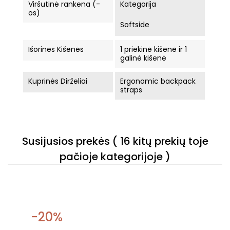
Viršutinė rankena (-
Kategorija
os)
Softside
Išorinės Kišenės
1 priekinė kišenė ir 1
galinė kišenė
Kuprinės Dirželiai
Ergonomic backpack
straps
Susijusios prekės
( 16 kitų prekių toje
pačioje kategorijoje )
−20%