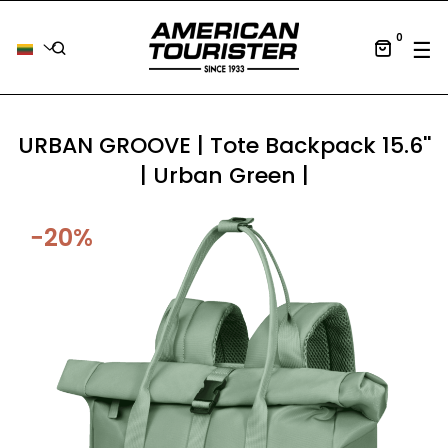
0
Tog
☰
URBAN GROOVE | Tote Backpack 15.6''
| Urban Green |
−20%