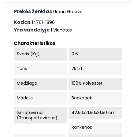
Prekės ženklas
Urban Groove
Kodas
14761-1890
Yra sandėlyje
1 Vienetas
Charakteristikos
Svoris (kg)
0.6
Tūris
25.5 L
Medžiaga
100% Polyester
Modelis
Backpack
Išmatavimai
42.50x21.50x31.50 cm
(Transportavimas)
Rankenos