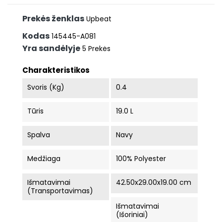
Prekės ženklas
Upbeat
Kodas
145445-A081
Yra sandėlyje
5 Prekės
Charakteristikos
Svoris (kg)
0.4
Tūris
19.0 L
Spalva
Navy
Medžiaga
100% Polyester
Išmatavimai
42.50x29.00x19.00 cm
(Transportavimas)
Išmatavimai
(Išoriniai)