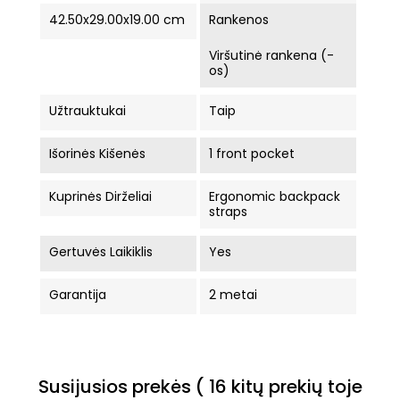
42.50x29.00x19.00 cm
Rankenos
Viršutinė rankena (-
os)
Užtrauktukai
Taip
Išorinės Kišenės
1 front pocket
Kuprinės Dirželiai
Ergonomic backpack
straps
Gertuvės Laikiklis
Yes
Garantija
2 metai
Susijusios prekės
( 16 kitų prekių toje