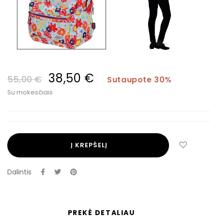
38,50 €
55,00 €
Sutaupote 30%
Su mokesčiais
Į KREPŠELĮ
Dalintis
PREKĖ DETALIAU