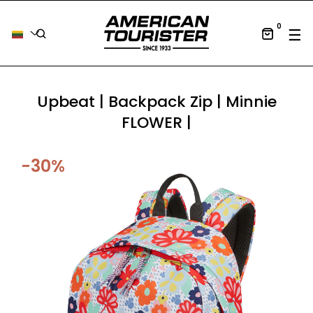
0
Tog
☰
Upbeat | Backpack Zip | Minnie
FLOWER |
−30%