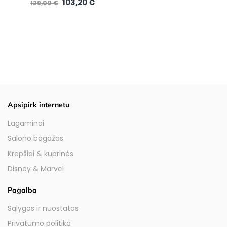
103,20 €
129,00 €
Apsipirk internetu
Lagaminai
Salono bagažas
Krepšiai & kuprinės
Disney & Marvel
Pagalba
Sąlygos ir nuostatos
Privatumo politika