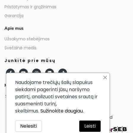
Pristatymas ir grąžinimas
Garantija
Apie mus
Užsakymo stebėjimas
Svetainė medis
Junkitė prie mūsų
Naudojame trečiųjų šalių slapukus
Mūsų partneriai
siekdami pagerinti jūsų naršymo
patirtį, analizuoti svetainės srautą ir
suasmeninti turinį,
skelbimus.
Sužinokite daugiau.
© AmericanTourister - All Rights Reserved
Nelesiti
Leisti