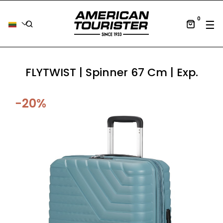
0
Tog
☰
FLYTWIST | Spinner 67 Cm | Exp.
−20%