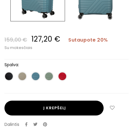
127,20 €
159,00 €
Sutaupote 20%
Su mokesčiais
Spalva:
Į KREPŠELĮ
Dalintis